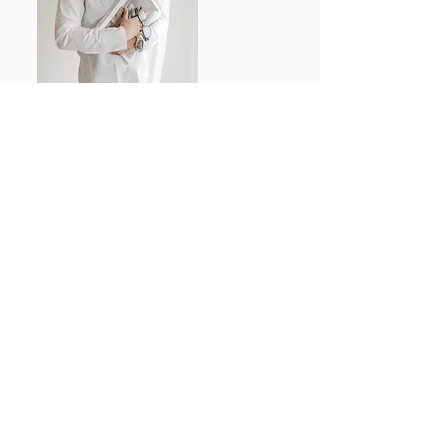
Ota yhteyttä ja varaa ilmainen
konsultaatio! Tehdään yhdessä
asunnostasi houkutteleva ja
myyntivalmis.
OTA YHTEYTTÄ
Yhteystiedot: